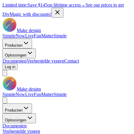
Limited time:
Save
$145
on lifetime access
→
See our prices to get
DivMagic with discounts!
Make design
Simple
Now
Live
Fun
Matter
Simple
Producten
Oplossingen
Documenten
Veelgestelde vragen
Contact
Log in
Make design
Simple
Now
Live
Fun
Matter
Simple
Producten
Oplossingen
Documenten
Veelgestelde vragen