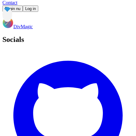
Contact
Begin nu
Log in
DivMagic
Socials